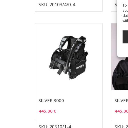
SKU: 20103/4/0-4
SKU: 
To 
acc
dat
wit
SILVER 3000
SILVE
445,00
€
445,0
SKU: 20510/1-4
SKU: 