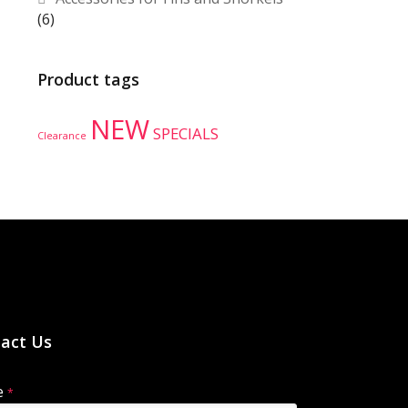
(6)
Product tags
NEW
SPECIALS
Clearance
act Us
e
*