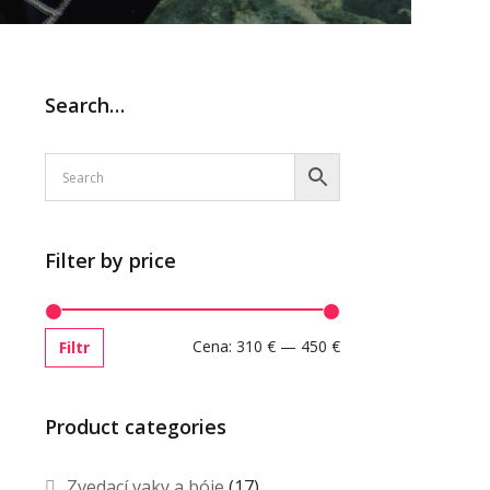
Search…
Filter by price
Cena:
310 €
—
450 €
Filtr
Product categories
Zvedací vaky a bóje
(17)