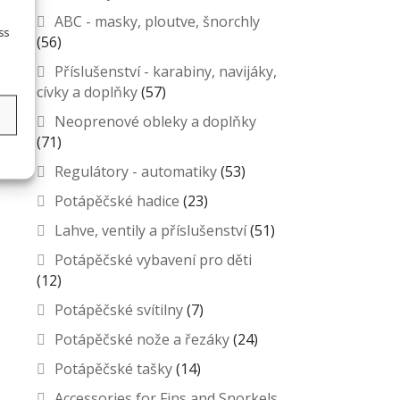
ABC - masky, ploutve, šnorchly
ss
(56)
Příslušenství - karabiny, navijáky,
cívky a doplňky
(57)
s
Neoprenové obleky a doplňky
(71)
Regulátory - automatiky
(53)
Potápěčské hadice
(23)
Lahve, ventily a příslušenství
(51)
Potápěčské vybavení pro děti
(12)
Potápěčské svítilny
(7)
Potápěčské nože a řezáky
(24)
Potápěčské tašky
(14)
Accessories for Fins and Snorkels