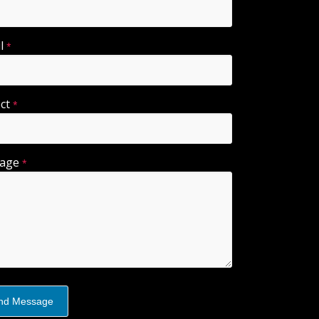
il
*
ect
*
sage
*