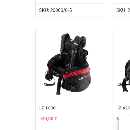
SKU: 20000/0-5
SKU: 
LZ 1000
LZ 42
444,00
€
312,0