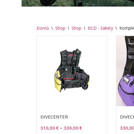
Domů
\
Shop
\
Shop
\
BCD - žakety
\
Komple
DIVECENTER
DIVEC
–
310,00
€
330,00
€
330,0