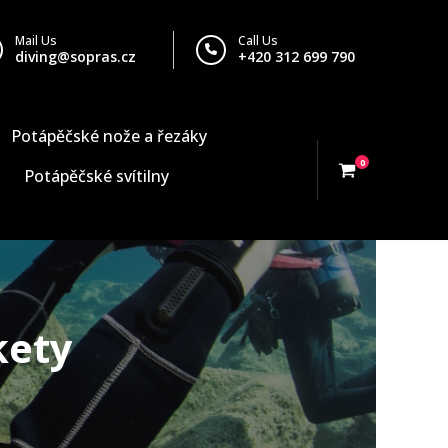
Mail Us
Call Us
diving@sopras.cz
+420 312 699 790
Potápěčské nože a řezáky
0
Potápěčské svítilny
kety