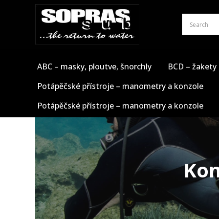
Přeskočit
na
obsah
ABC – masky, ploutve, šnorchly
BCD – žakety
Potápěčské přístroje – manometry a konzole
Potápěčské přístroje – manometry a konzole
Kom