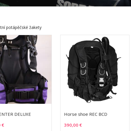
tní potápěčské žakety
ENTER DELUXE
Horse shoe REC BCD
0
€
390,00
€