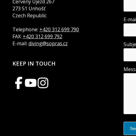
Červený Újezd 267
273 51 Unhošť
Czech Republic
E-ma
Telephone:
+420 312 699 790
FAX:
+420 312 699 792
E-mail:
diving@sopras.cz
Subj
KEEP IN TOUCH
Mes