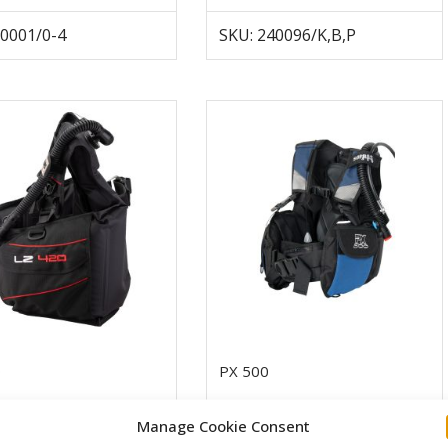
20001/0-4
SKU: 240096/K,B,P
0
PX 500
0
€
325,00
€
Manage Cookie Consent