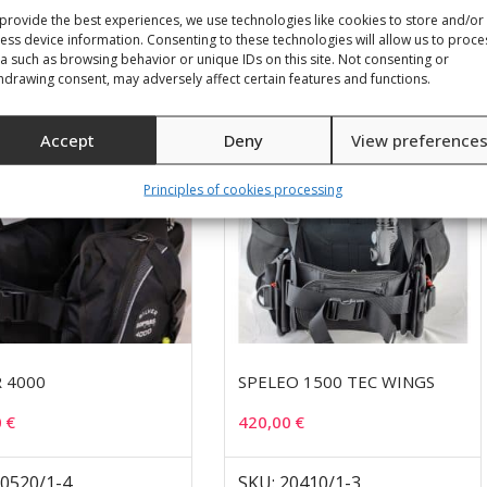
20101/2/0-4
SKU: 20240/1-4
provide the best experiences, we use technologies like cookies to store and/or
ess device information. Consenting to these technologies will allow us to proce
a such as browsing behavior or unique IDs on this site. Not consenting or
hdrawing consent, may adversely affect certain features and functions.
Accept
Deny
View preference
Principles of cookies processing
R 4000
SPELEO 1500 TEC WINGS
0
€
420,00
€
20520/1-4
SKU: 20410/1-3