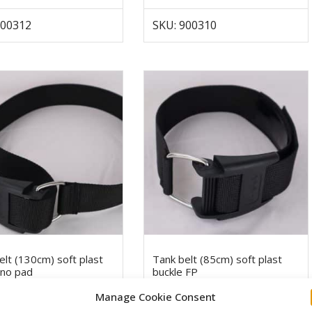
900312
SKU: 900310
elt (130cm) soft plast
Tank belt (85cm) soft plast
 no pad
buckle FP
€
17,00
€
Manage Cookie Consent