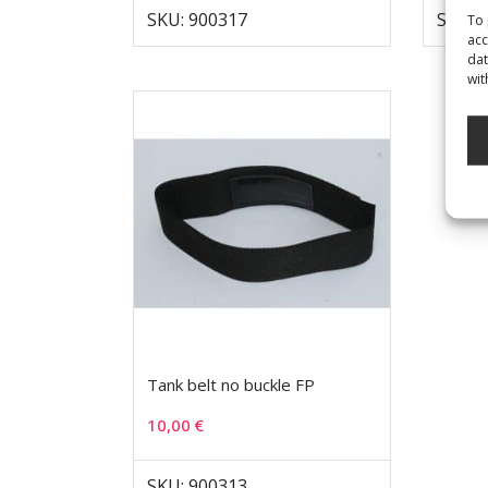
SKU: 900317
SKU: 
To 
acc
dat
wit
Tank belt no buckle FP
10,00
€
SKU: 900313