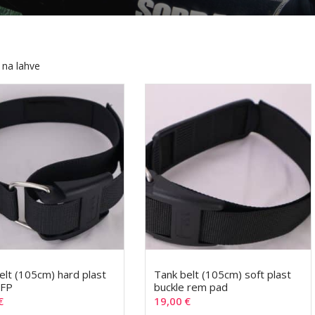
 na lahve
elt (105cm) hard plast
Tank belt (105cm) soft plast
 FP
buckle rem pad
€
19,00
€