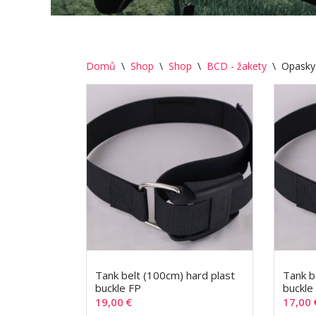
Domů
\
Shop
\
Shop
\
BCD - žakety
\
Opasky
Tank belt (100cm) hard plast
Tank b
buckle FP
buckle
19,00
€
17,00