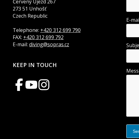
Červený Újezd 267
273 51 Unhošť
Czech Republic
E-ma
Telephone:
+420 312 699 790
FAX:
+420 312 699 792
E-mail:
diving@sopras.cz
Subj
KEEP IN TOUCH
Mes