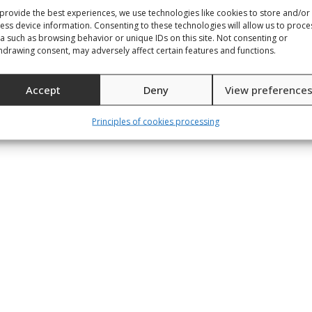
900311
SKU: 900314
provide the best experiences, we use technologies like cookies to store and/or
ess device information. Consenting to these technologies will allow us to proce
a such as browsing behavior or unique IDs on this site. Not consenting or
hdrawing consent, may adversely affect certain features and functions.
Accept
Deny
View preference
Principles of cookies processing