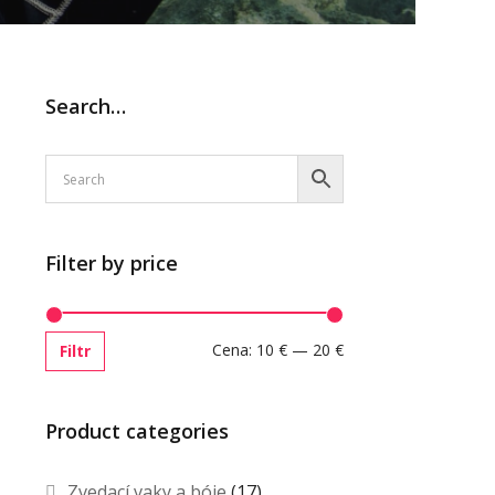
Search…
Filter by price
Cena:
10 €
—
20 €
Filtr
Product categories
Zvedací vaky a bóje
(17)