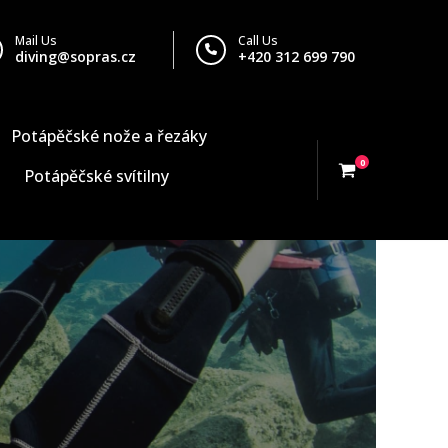
Mail Us
Call Us
diving@sopras.cz
+420 312 699 790
Potápěčské nože a řezáky
0
Potápěčské svítilny