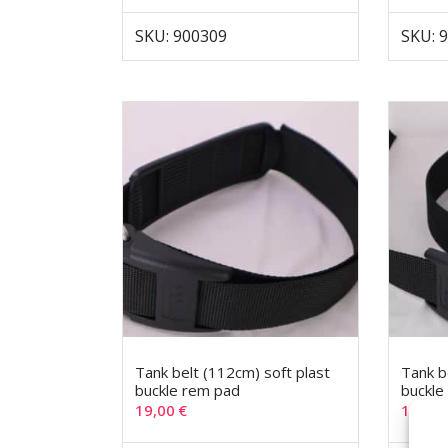
SKU: 900309
SKU: 
Tank belt (112cm) soft plast
Tank b
buckle rem pad
buckle
19,00
€
14,00