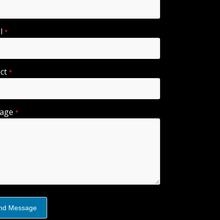
il
*
ect
*
sage
*