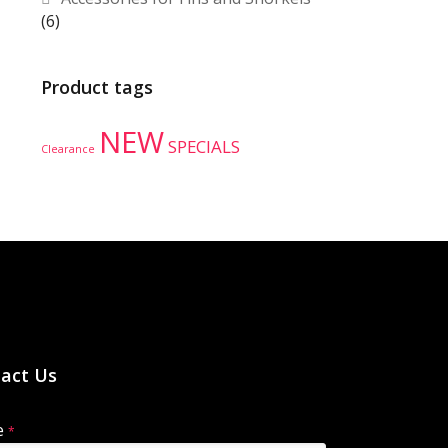
(6)
Product tags
NEW
SPECIALS
Clearance
act Us
e
*