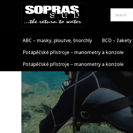
Přeskočit
na
obsah
ABC – masky, ploutve, šnorchly
BCD – žakety
Potápěčské přístroje – manometry a konzole
Potápěčské přístroje – manometry a konzole