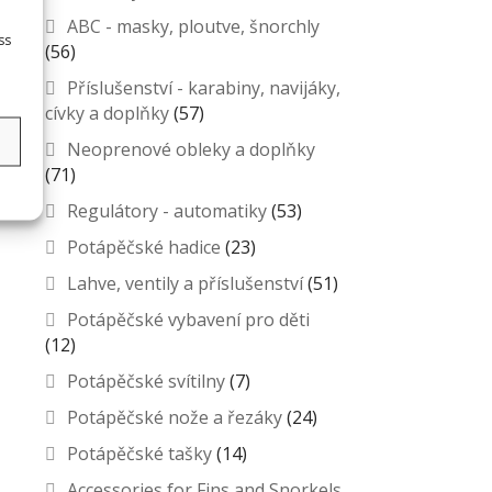
ABC - masky, ploutve, šnorchly
ss
(56)
Příslušenství - karabiny, navijáky,
cívky a doplňky
(57)
s
Neoprenové obleky a doplňky
(71)
Regulátory - automatiky
(53)
Potápěčské hadice
(23)
Lahve, ventily a příslušenství
(51)
Potápěčské vybavení pro děti
(12)
Potápěčské svítilny
(7)
Potápěčské nože a řezáky
(24)
Potápěčské tašky
(14)
Accessories for Fins and Snorkels