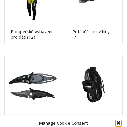
Potápěčské vybavení
Potápěčské svítilny
pro děti
(12)
(7)
Potápěčské nože a
Potápěčské tašky
(14)
Manage Cookie Consent
řezáky
(24)