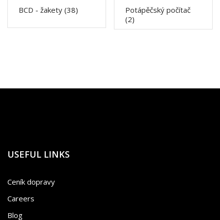
BCD - žakety
(38)
Potápěčský počítač
(2)
USEFUL LINKS
Ceník dopravy
Careers
Blog