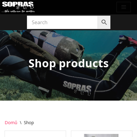
Přeskočit
na
obsah
Shop products
Domů
\
Shop