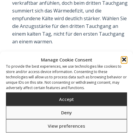
verkraftbar anfühlen, doch beim dritten Tauchgang
summiert sich das Wärmedefizit, und die
empfundene Kälte wird deutlich stärker. Wählen Sie
die Anzugsstärke für den dritten Tauchgang an
einem kalten Tag, nicht für den ersten Tauchgang
an einem warmen.
Passform-Priorität: keine Lücken an Hand-, Fuß-
Manage Cookie Consent
und Halsabschluss.
Die drei wichtigsten
To provide the best experiences, we use technologies like cookies to
Eintrittsstellen für Wasser sind die Handabschlüsse,
store and/or access device information. Consenting to these
die Fußabschlüsse und der Halsausschnitt.
technologies will allow us to process data such as browsing behavior or
unique IDs on this site. Not consenting or withdrawing consent, may
Probieren Sie den Anzug vor dem Kauf vollständig
adversely affect certain features and functions.
an – die Ärmelenden müssen am Innenhandgelenk
Accept
auch bei nach vorne gestrecktem Arm (wie beim
Beinschlag) ohne Lücke anliegen, die
Deny
Fußabschlüsse dürfen beim Anwinkeln des Knies
keinen Spalt bilden, und der Halsausschnitt muss
View preferences
am Schlüsselbeinbereich abdichten, ohne einen