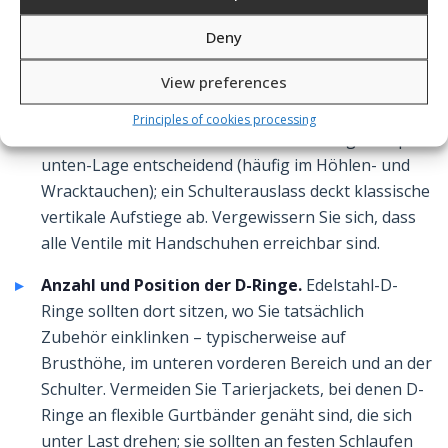
ohne Komponenten zu tauschen.
Deny
Anzahl und Anordnung der Auslassventile.
Mehr
View preferences
Auslasspunkte bedeuten eine bessere Kontrolle
beim Entlüften in unterschiedlichen Lagen. Ein
Principles of cookies processing
hinterer unterer Auslass ist beim Aufstieg in Kopf-
unten-Lage entscheidend (häufig im Höhlen- und
Wracktauchen); ein Schulterauslass deckt klassische
vertikale Aufstiege ab. Vergewissern Sie sich, dass
alle Ventile mit Handschuhen erreichbar sind.
Anzahl und Position der D-Ringe.
Edelstahl-D-
Ringe sollten dort sitzen, wo Sie tatsächlich
Zubehör einklinken – typischerweise auf
Brusthöhe, im unteren vorderen Bereich und an der
Schulter. Vermeiden Sie Tarierjackets, bei denen D-
Ringe an flexible Gurtbänder genäht sind, die sich
unter Last drehen; sie sollten an festen Schlaufen