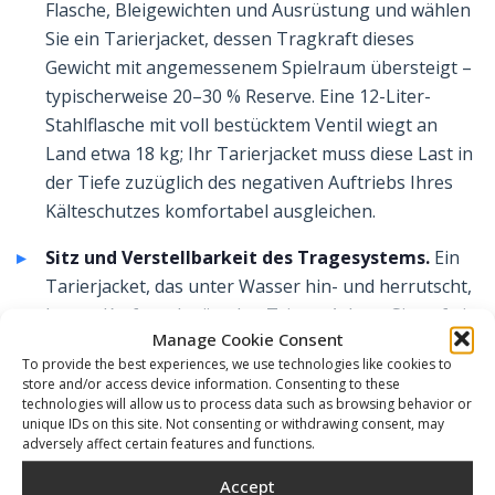
Flasche, Bleigewichten und Ausrüstung und wählen
Sie ein Tarierjacket, dessen Tragkraft dieses
Gewicht mit angemessenem Spielraum übersteigt –
typischerweise 20–30 % Reserve. Eine 12-Liter-
Stahlflasche mit voll bestücktem Ventil wiegt an
Land etwa 18 kg; Ihr Tarierjacket muss diese Last in
der Tiefe zuzüglich des negativen Auftriebs Ihres
Kälteschutzes komfortabel ausgleichen.
Sitz und Verstellbarkeit des Tragesystems.
Ein
Tarierjacket, das unter Wasser hin- und herrutscht,
kostet Kraft und stört den Trimm. Achten Sie auf ein
Manage Cookie Consent
Tragesystem mit unabhängig einstellbaren
To provide the best experiences, we use technologies like cookies to
Schulter-, Brust- und Bauchgurten. Bei modularen
store and/or access device information. Consenting to these
Aufbauten ermöglicht das Harness DIR auf
technologies will allow us to process data such as browsing behavior or
unique IDs on this site. Not consenting or withdrawing consent, may
Kunststoff-Backplate eine durchgehende
adversely affect certain features and functions.
Gurtbandführung – das Tragesystem lässt sich
Accept
damit nahezu auf jede Körpergröße einstellen,