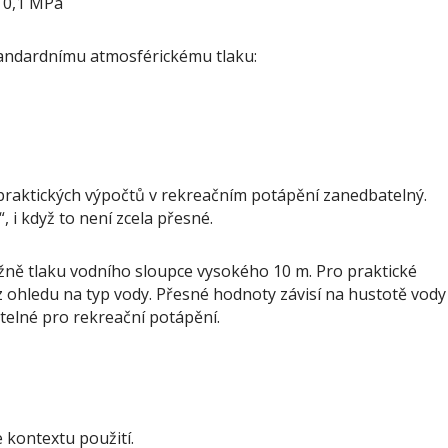
= 0,1 MPa
standardnímu atmosférickému tlaku:
u praktických výpočtů v rekreačním potápění zanedbatelný.
 i když to není zcela přesné.
ižně tlaku vodního sloupce vysokého 10 m. Pro praktické
z ohledu na typ vody. Přesné hodnoty závisí na hustotě vody
atelné pro rekreační potápění.
e kontextu použití.