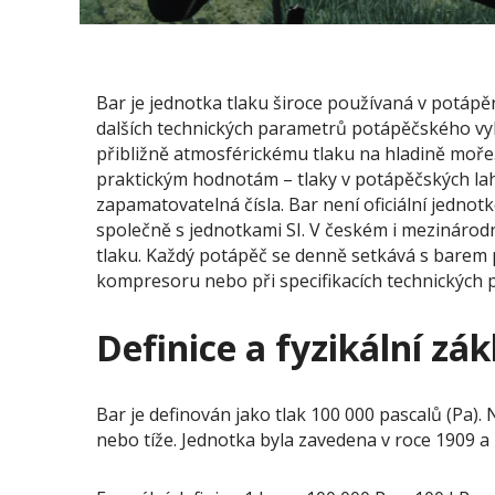
Bar je jednotka tlaku široce používaná v potápě
dalších technických parametrů potápěčského vyb
přibližně atmosférickému tlaku na hladině moře
praktickým hodnotám – tlaky v potápěčských lah
zapamatovatelná čísla. Bar není oficiální jedno
společně s jednotkami SI. V českém i mezinárod
tlaku. Každý potápěč se denně setkává s barem p
kompresoru nebo při specifikacích technických 
Definice a fyzikální zák
Bar je definován jako tlak 100 000 pascalů (Pa)
nebo tíže. Jednotka byla zavedena v roce 1909 a 