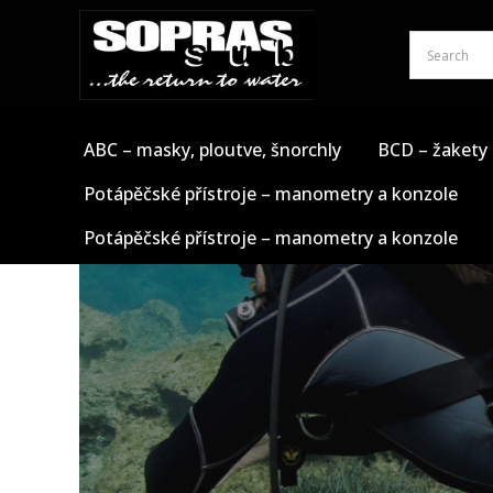
Přeskočit
na
obsah
ABC – masky, ploutve, šnorchly
BCD – žakety
Potápěčské přístroje – manometry a konzole
Potápěčské přístroje – manometry a konzole