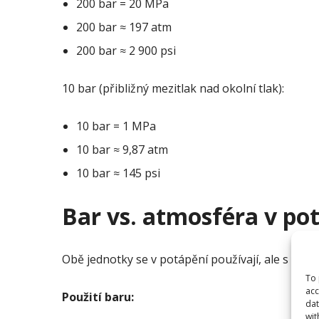
200 bar = 20 MPa
200 bar ≈ 197 atm
200 bar ≈ 2 900 psi
10 bar (přibližný mezitlak nad okolní tlak):
10 bar = 1 MPa
10 bar ≈ 9,87 atm
10 bar ≈ 145 psi
Bar vs. atmosféra v po
Obě jednotky se v potápění používají, ale s mírn
To 
acc
Použití baru:
dat
wit