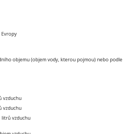
h Evropy
dního objemu (objem vody, kterou pojmou) nebo podle
rů vzduchu
rů vzduchu
0 litrů vzduchu
 objem vzduchu