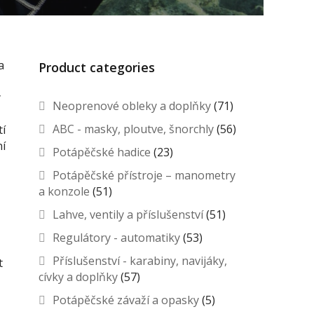
a
Product categories
y
Neoprenové obleky a doplňky
(71)
ABC - masky, ploutve, šnorchly
(56)
tí
ní
Potápěčské hadice
(23)
Potápěčské přístroje – manometry
a konzole
(51)
Lahve, ventily a příslušenství
(51)
Regulátory - automatiky
(53)
Příslušenství - karabiny, navijáky,
t
cívky a doplňky
(57)
Potápěčské závaží a opasky
(5)