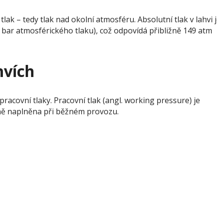
k – tedy tlak nad okolní atmosféru. Absolutní tlak v lahvi 
1 bar atmosférického tlaku), což odpovídá přibližně 149 atm
hvích
acovní tlaky. Pracovní tlak (angl. working pressure) je
čně naplněna při běžném provozu.