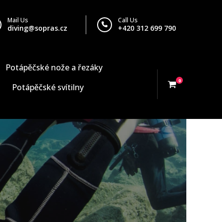
Mail Us
Call Us
diving@sopras.cz
+420 312 699 790
Potápěčské nože a řezáky
0
Potápěčské svítilny