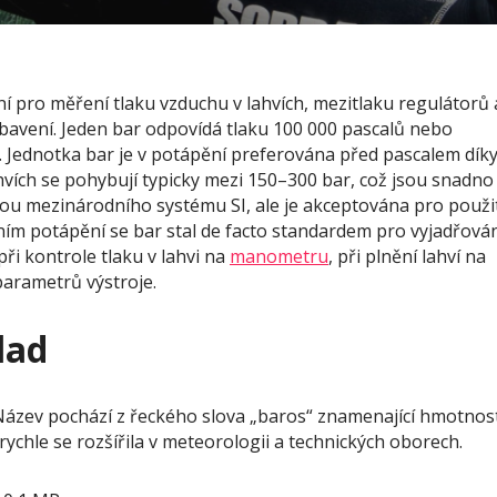
ní pro měření tlaku vzduchu v lahvích, mezitlaku regulátorů 
avení. Jeden bar odpovídá tlaku 100 000 pascalů nebo
. Jednotka bar je v potápění preferována před pascalem dík
vích se pohybují typicky mezi 150–300 bar, což jsou snadno
tkou mezinárodního systému SI, ale je akceptována pro použi
ním potápění se bar stal de facto standardem pro vyjadřová
ři kontrole tlaku v lahvi na
manometru
, při plnění lahví na
parametrů výstroje.
lad
. Název pochází z řeckého slova „baros“ znamenající hmotnos
rychle se rozšířila v meteorologii a technických oborech.