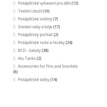
Potápěčské vybavení pro děti
(12)
Textilní zboží
(10)
Potápěčské svítilny
(7)
Zvedací vaky a bóje
(17)
Potápěčský počítač
(2)
Potápěčské nože a řezáky
(24)
BCD - žakety
(38)
Alu Tanks
(2)
Accessories for Fins and Snorkels
(6)
Potápěčské tašky
(14)