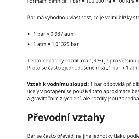
Formální definice: 1 bar = 100 000 Pa = 100 kPa 
Bar má výhodnou vlastnost, že je velmi blízký 
1 bar ≈ 0,987 atm
1 atm = 1,01325 bar
Tento nepatrný rozdíl (cca 1,3 %) je pro většin
Proto se často zjednodušeně říká „1 bar ≈ 1 atm“,
Vztah k vodnímu sloupci:
1 bar odpovídá přibl
účely v potápění se používá tato aproximace be
a gravitačním zrychlení, ale rozdíly jsou zanedb
Převodní vztahy
Bar se často převádí na jiné jednotky tlaku podl