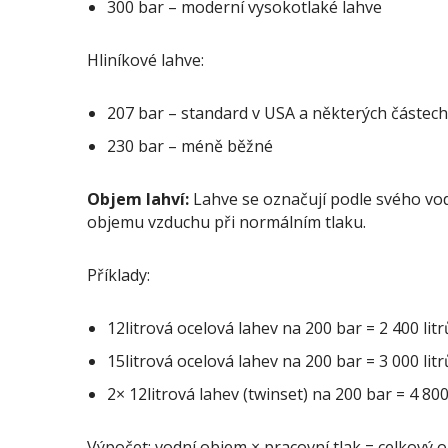
300 bar – moderní vysokotlaké lahve
Hliníkové lahve:
207 bar – standard v USA a některých částec
230 bar – méně běžné
Objem lahví:
Lahve se označují podle svého vo
objemu vzduchu při normálním tlaku.
Příklady:
12litrová ocelová lahev na 200 bar = 2 400 lit
15litrová ocelová lahev na 200 bar = 3 000 lit
2× 12litrová lahev (twinset) na 200 bar = 4 80
Výpočet: vodní objem × pracovní tlak = celkový