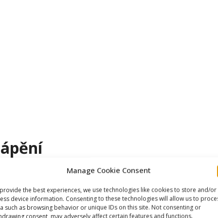
tápění
Manage Cookie Consent
ě odlišnými účely.
provide the best experiences, we use technologies like cookies to store and/or
ess device information. Consenting to these technologies will allow us to proce
a such as browsing behavior or unique IDs on this site. Not consenting or
hdrawing consent, may adversely affect certain features and functions.