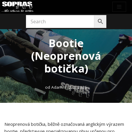
Přeskočit
na
obsah
Bootie
(Neoprenová
botička)
od
Adam
2. 2. 2026
Neoprenová botička, běžně označovaná anglickým výrazem
bootie, představuje specializovanou obuv určenou pro