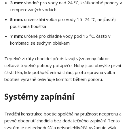
3 mm:
vhodné pro vody nad 24 °C, krátkodobé ponory v
temperovaných vodách
5 mm:
univerzální volba pro vody 15–24 °C, nejčastěji
používaná tloušťka
7 mm:
určené pro chladné vody pod 15 °C, často v
kombinaci se suchým oblekem
Tepelné ztráty chodidel představují významný faktor
celkové tepelné pohody potápěče. Nohy jsou obvykle první
částí těla, kde potápěč vnímá chlad, proto správná volba
booties výrazně ovlivňuje komfort během ponoru.
Systémy zapínání
Tradiční konstrukce bootie spoléhá na pružnost neoprenu a
pevné obepnutí chodidla bez dodatečného zapínání. Tento
systém je nejjednodušší a nejspolehlivější, vyžaduje však