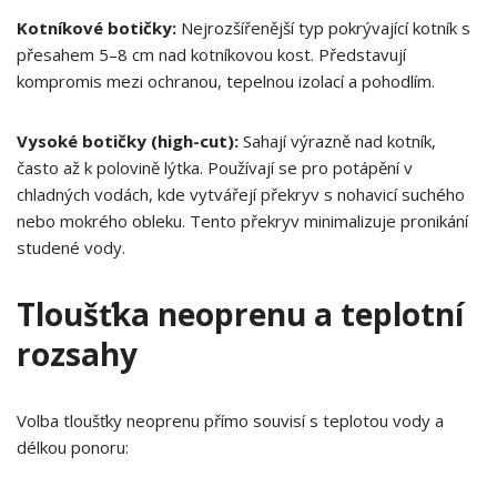
Kotníkové botičky:
Nejrozšířenější typ pokrývající kotník s
přesahem 5–8 cm nad kotníkovou kost. Představují
kompromis mezi ochranou, tepelnou izolací a pohodlím.
Vysoké botičky (high-cut):
Sahají výrazně nad kotník,
často až k polovině lýtka. Používají se pro potápění v
chladných vodách, kde vytvářejí překryv s nohavicí suchého
nebo mokrého obleku. Tento překryv minimalizuje pronikání
studené vody.
Tloušťka neoprenu a teplotní
rozsahy
Volba tloušťky neoprenu přímo souvisí s teplotou vody a
délkou ponoru: