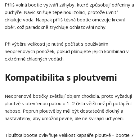
Příliš volná bootie vytváří záhyby, které způsobují odřeniny a
puchýře. Navíc snižuje tepelnou izolaci, protože uvnitř
cirkuluje voda. Naopak příliš těsná bootie omezuje krevní
oběr, což paradoxně zrychluje ochlazování nohy.
Při výběru velikosti je nutné počítat s používáním
neoprenových ponožek, pokud plánujete jejich kombinaci v
extrémně chladných vodách.
Kompatibilita s ploutvemi
Neoprenové botičky zvětšují objem chodidla, proto vyžadují
ploutvě s otevřenou patou o 1–2 čísla větší než při potápění
naboso. Popruh ploutvě by měl být dostatečně dlouhý a
nastavitelný, aby umožnil pevné, ale ne svírající uchycení.
Tloušťka bootie ovlivňuje velikost kapsáře ploutvě – bootie 7