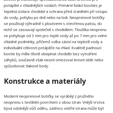
potápění v chladnějších vodách. Primární funkcí booties je
tepelná izolace chodidel a ochrana před zraněním při vstupu
do vody, pohybu po dně nebo na lodi. Neoprenové botičky
se používají výhradně s ploutvemi s otevřenou patou, do
nichž se zasouvají společně s chodidlem. Tloušťka neoprenu
se pohybuje od 3 mm pro teplé vody až po 7 mm pro velmi
chladné podmínky, přičemž volba závisí na teplotě vody a
individuální citlivosti potápěče na chlad. Kvalitně padnoucí
bootie by měla těsně obepínat chodidlo bez vytváření
záhybů, současně však nesmí omezovat krevní oběr nebo
způsobovat tlakové body.
Konstrukce a materiály
Moderní neoprenové botičky se vyrábějí z pružného
neoprenu s textilním povrchem z obou stran. Vnější vrstva
bývá odolnější vůči oděru, zatímco vnitřní strana může být