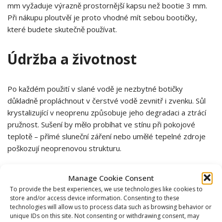
mm vyžaduje výrazně prostornější kapsu než bootie 3 mm.
Při nákupu ploutvěí je proto vhodné mít sebou bootičky,
které budete skutečně používat.
Údržba a životnost
Po každém použití v slané vodě je nezbytné botičky
důkladně propláchnout v čerstvé vodě zevnitř i zvenku. Sůl
krystalizující v neoprenu způsobuje jeho degradaci a ztrácí
pružnost. Sušení by mělo probíhat ve stínu při pokojové
teplotě – přímé sluneční záření nebo umělé tepelné zdroje
poškozují neoprenovou strukturu.
Podrážka se postupně opotřebovává mechanickým
Manage Cookie Consent
namáháním. První známkou je vyhlazení profilu, později
To provide the best experiences, we use technologies like cookies to
store and/or access device information. Consenting to these
mohou vznikat trhliny nebo úplné protržení. Pokud podrážka
technologies will allow us to process data such as browsing behavior or
vykazuje viditelné poškození, ztrácí bootie ochrannou funkci i
unique IDs on this site. Not consenting or withdrawing consent, may