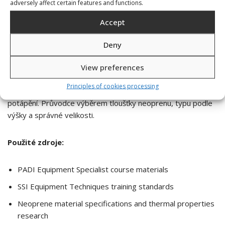
stabilitu při chůzi.
adversely affect certain features and functions.
Accept
Neopren má omezenou životnost danou jeho chemickou
strukturou. I při optimální péči postupně ztrácí pružnost a
Deny
tepelně izolační vlastnosti. Průměrná životnost kvalitních
booties při pravidelném používání činí 3–5 let.
View preferences
Principles of cookies processing
Meta popis:
Neoprenová botička (bootie) chrání nohy při
potápění. Průvodce výběrem tloušťky neoprenu, typu podle
výšky a správné velikosti.
Použité zdroje:
PADI Equipment Specialist course materials
SSI Equipment Techniques training standards
Neoprene material specifications and thermal properties
research