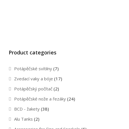
Product categories
Potápěčské svítilny
(7)
Zvedací vaky a bóje
(17)
Potápěčský počítač
(2)
Potápěčské nože a řezáky
(24)
BCD - žakety
(38)
Alu Tanks
(2)
Accessories for Fins and Snorkels
(6)