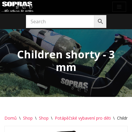
Přeskočit
na
obsah
Children shorty - 3
mm
Domů
\
Shop
\
Shop
\
Potápěčské vybavení pro děti
\
Childre