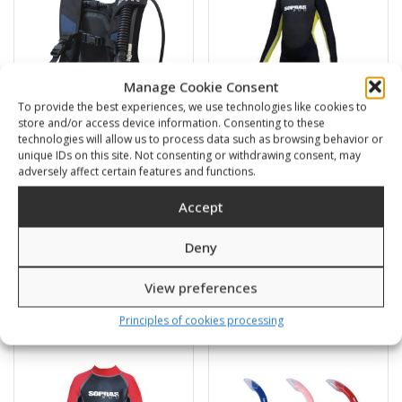
Manage Cookie Consent
To provide the best experiences, we use technologies like cookies to
store and/or access device information. Consenting to these
technologies will allow us to process data such as browsing behavior or
unique IDs on this site. Not consenting or withdrawing consent, may
adversely affect certain features and functions.
Explorer jacket
Isida 2mm children full
Accept
suite
248,00
€
59,00
€
–
68,00
€
Deny
SKU: 20100/0-1
SKU: 11204/0-7
View preferences
Principles of cookies processing