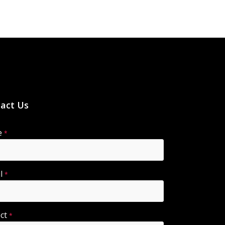
act Us
e
*
il
*
ect
*