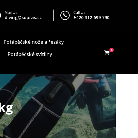
Mail Us
Call Us
diving@sopras.cz
+420 312 699 790
Potápěčské nože a řezáky
0
Potápěčské svítilny
0kg