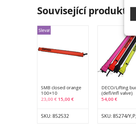
Související produkty
Sleva!
SMB closed orange
DECO/Lifting bu
100×10
(defl/infl valve)
23,00
€
15,00
€
54,00
€
SKU: 852532
SKU: 85274/Y,P