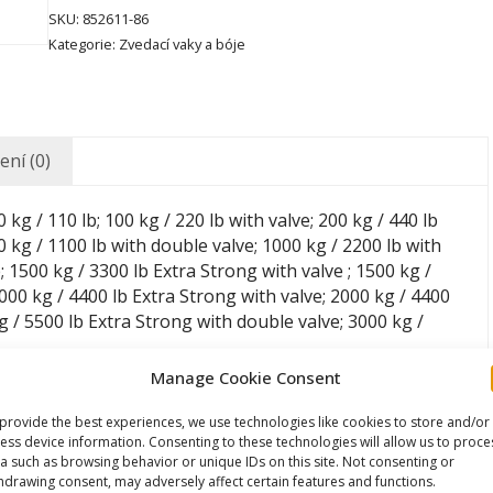
SKU:
852611-86
Kategorie:
Zvedací vaky a bóje
ní (0)
0 kg / 110 lb; 100 kg / 220 lb with valve; 200 kg / 440 lb
00 kg / 1100 lb with double valve; 1000 kg / 2200 lb with
; 1500 kg / 3300 lb Extra Strong with valve ; 1500 kg /
000 kg / 4400 lb Extra Strong with valve; 2000 kg / 4400
g / 5500 lb Extra Strong with double valve; 3000 kg /
Manage Cookie Consent
provide the best experiences, we use technologies like cookies to store and/or
ess device information. Consenting to these technologies will allow us to proce
a such as browsing behavior or unique IDs on this site. Not consenting or
hdrawing consent, may adversely affect certain features and functions.