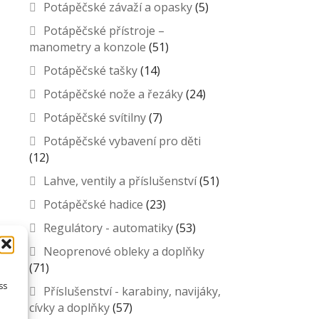
Potápěčské závaží a opasky
(5)
Potápěčské přístroje –
manometry a konzole
(51)
Potápěčské tašky
(14)
Potápěčské nože a řezáky
(24)
Potápěčské svítilny
(7)
Potápěčské vybavení pro děti
(12)
Lahve, ventily a příslušenství
(51)
Potápěčské hadice
(23)
Regulátory - automatiky
(53)
Neoprenové obleky a doplňky
(71)
ss
Příslušenství - karabiny, navijáky,
cívky a doplňky
(57)