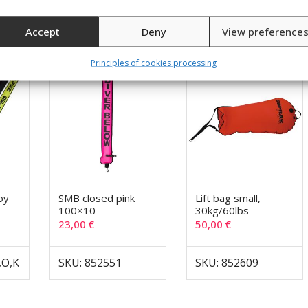
Accept
Deny
View preference
Principles of cookies processing
oy
SMB closed pink
Lift bag small,
100×10
30kg/60lbs
23,00
€
50,00
€
,O,K
SKU: 852551
SKU: 852609