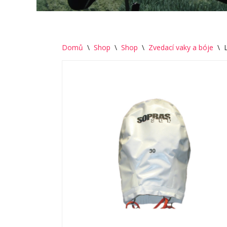
Domů
\
Shop
\
Shop
\
Zvedací vaky a bóje
\