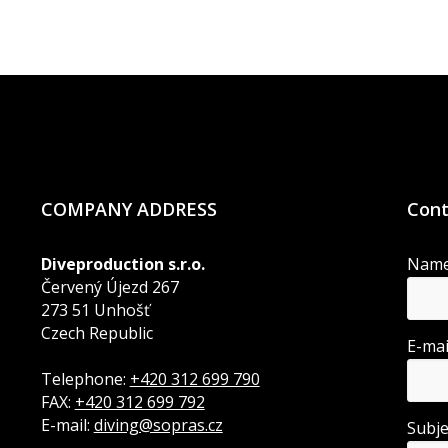
COMPANY ADDRESS
Cont
Diveproduction s.r.o.
Nam
Červený Újezd 267
273 51 Unhošť
Czech Republic
E-ma
Telephone:
+420 312 699 790
FAX:
+420 312 699 792
E-mail:
diving@sopras.cz
Subj