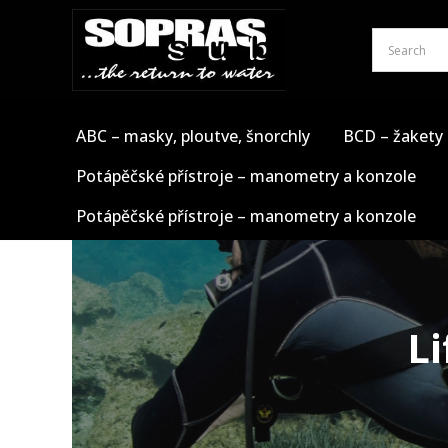
Přeskočit
na
obsah
ABC – masky, ploutve, šnorchly
BCD – žakety
Potápěčské přístroje – manometry a konzole
Potápěčské přístroje – manometry a konzole
Li