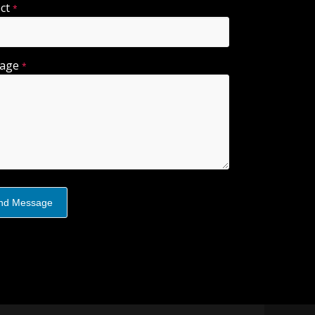
ect
*
sage
*