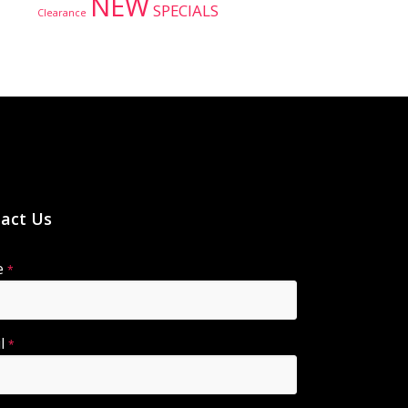
NEW
SPECIALS
Clearance
act Us
e
*
il
*