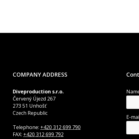
COMPANY ADDRESS
Cont
Diveproduction s.r.o.
Nam
Červený Újezd 267
273 51 Unhošť
Czech Republic
E-ma
Telephone:
+420 312 699 790
FAX:
+420 312 699 792