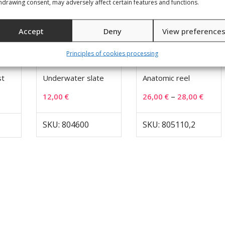
hdrawing consent, may adversely affect certain features and functions.
Accept
Deny
View preference
Principles of cookies processing
st
Underwater slate
Anatomic reel
–
12,00
€
26,00
€
28,00
€
SKU: 804600
SKU: 805110,2