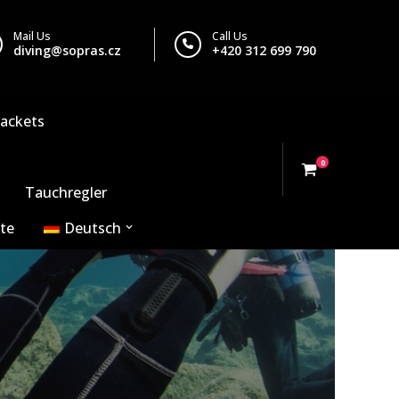
Mail Us
Call Us
diving@sopras.cz
+420 312 699 790
jackets
0
Tauchregler
rte
Deutsch