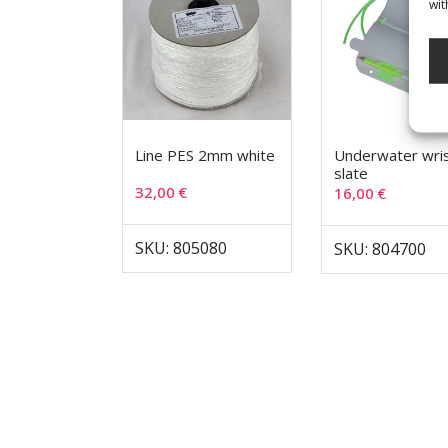
wit
Line PES 2mm white
Underwater wri
slate
32,00
€
16,00
€
SKU: 805080
SKU: 804700